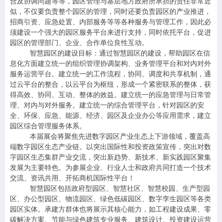
合及协调问题等等，园区管理与基层地方政府所承担的责任非常近
似，不仅要负责整个园区的管理，同时还要负责园区的产业推进，
招商引资、应急处置、内部服务等等各种服务与管理工作，因此必
须建设一个强大的园区服务平台来进行支持，同时依托平台，促进
园区的管理部门、企业、合作单位良性互动。
智慧园区的建设目标：通过智慧园区的建设，帮助园区在信
息化方面建立统一的组织管理协调架构、业务管理平台和对内对外
服务运营平台。建立统一的工作流程，协同、调度和共享机制，通
过云平台的整合，以云平台为枢纽，形成一个紧密联系的整体，获
得高效、协同、互动、整体的效益。建立统一的应急管理与日常管
理、对内与对外服务。建立统一的综合管理平台，针对园区的安
全、环保、应急、能源、经济、园区及企业办公等应用需求，建立
园区综合管理服务体系。
本届展会将聚焦先进数字园区产业生态上下游领域，覆盖高
端数字园区生态产业链。以突出国际性和投资政策宣传，突出对数
字园区生态集群产业交流，突出新趋势、新技术、新实践园区聚集
发展为主要特色。为参展企业、行业人士和政府共同打造一个技术
交流、资讯共用、开拓商机国际性平台！
智慧园区包括政府型园区、智慧社区、智慧校园、生产型园
区、办公型园区、物流园区、绿色低碳园区、数字孪生园区等各类
园区实体。承建方群体也将展示其核心能力，如工程建设成果、零
碳解决方案、节能与绿色建筑专业服务、建筑设计、投资建设运营