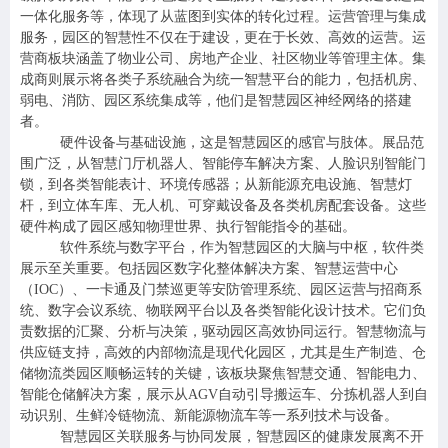
一体化服务等，体现了从蓝图到实体的转化过程。运营管理与集成
服务，园区的智慧性不仅在于建设，更在于长效、高效的运营。运
营商板块涵盖了物业公司、房地产企业、社区物业等管理主体。集
成商则展示将各类子系统融合为统一智慧平台的能力，包括机房、
弱电、消防、园区系统集成等，他们是智慧园区神经网络的搭建
者。
硬件设备与基础设施，这是智慧园区的感官与肢体。展品范
围广泛，从智慧门厅机器人、智能停车解决方案、人脸识别智能门
锁，到各类智能表计、环境传感器；从新能源充电设施、智慧灯
杆，到立体车库、无人机、可穿戴设备及各类机房配套设备。这些
硬件构成了园区感知物理世界、执行智能指令的基础。
软件系统与数字平台，作为智慧园区的大脑与中枢，软件类
展示至关重要。包括园区数字化整体解决方案、智慧运营中心
（IOC）、一卡通及门禁巡更等安防管理系统、园区运营与招商系
统、数字会议系统、物联网平台以及各类智能化设计技术。它们负
责数据的汇聚、分析与决策，驱动园区高效协同运行。智慧物流与
供应链支持，高效的内部物流是现代化园区，尤其是生产制造、仓
储物流类园区顺畅运转的关键，该板块聚焦智慧交通、智能电力、
智能仓储解决方案，展示从AGV自动引导搬运车、分拣机器人到自
动识别、生鲜冷链物流、新能源物流车等一系列技术与设备。
智慧园区
关联服务与协同发展，智慧园区的健康发展离不开