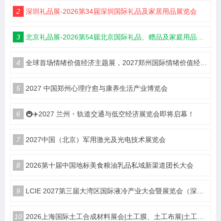
2
深圳礼品展-2026第34届深圳国际礼品及家居用品展览会
3
北京礼品展-2026第54届北京国际礼品、赠品及家庭用品展览会
4
全球首场情绪价值经济主题展，2027郑州国际情绪价值经济博览会
5
2027 中国郑州心理疗愈与康养生活产业博览会
6
🚇✈️2027 兰州・轨道交通与低空经济展览会即将启幕！
7
2027中国（北京）军用激光及光电技术展览会
8
2026第十届中国地标美食粮油乳品私域新渠道团长大会
9
LCIE 2027第三届大湾区国际液冷产业大会暨展览会（深圳）
10
2026上海国际土工合成材料展会|土工膜、土工布展|土工合成材料仪器、设备展览会