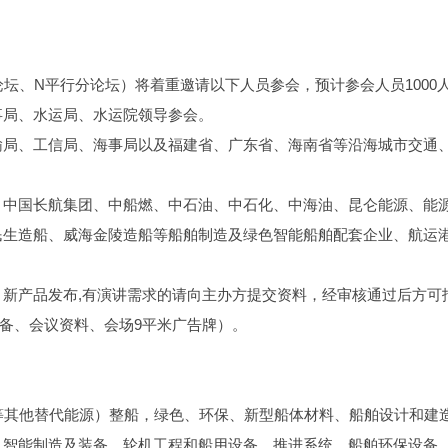
论坛、N平行分论坛）将着重邀请以下人员参会，预计参会人员1000
事局、水运局、水运院领导参会。
输局、工信局、海事局以及福建省、广东省、海南省等沿海城市交通
、中国长航集团、中船燃、中石油、中石化、中海油、昆仑能源、能
民生造船、威海金陵造船等船舶制造及绿色智能船舶配套企业、航运
新产品发布,有演讲需求的请向主办方提交资料，经审核通过后方可
设备、会议资料、会场9平米广告牌）。
等其他替代能源）整船，绿色、环保、新型船体材料、船舶设计和建
、智能制造及装备、轮机工程和船用设备、推进系统、船舶环保设备