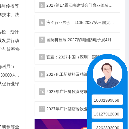
5
2027第17届云南建博会门窗业整装定制智能家居卫浴建材展会
流与传播等
学技术、决
6
液冷行业展会—LCIE 2027第三届大湾区国际液冷产业大会暨展览会（深圳）
途径，预计
7
国防科技展|2027深圳国防电子展4月9日启幕
碳发展行动
全与效率协
8
官宣：2027中国（深圳）国际国防电子博览会
海科展”）
9
2027化工新材料及精细化工大会暨展览会定档苏州
0000人，
共促行业绿
10
2027年广州餐饮食材展会5月20日召开
18001999868
11
2027年广州酒店餐饮业博览会|广州餐博会
13127912000
 研制等全
13262892000