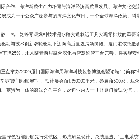
国际合作、海洋新质生产力培育与海洋经济高质量发展、海洋文化交
已发展成为一个公众广泛参与的海洋文化节日，一个全球海洋政策、科
甲醇、氢、氨等零碳燃料技术是水路交通载运工具实现零排放的重要
，在政策驱动与技术创新双轮驱动下迈向高质量发展新阶段。厦门港依托低
20年下降25%，未来随着两岸融合深化与智慧监管平台完善，将实现安
点举办“2026厦门国际海洋周海洋科技装备博览会暨论坛”（简称“
称“厦门船舶展”）。预计展会面积50000平米，参展商500家，观众3
交流、商贸为一体的高端合作平台，欢迎业内人士共赴厦门参观交流，
全国绿色智能船舶先行先试区，形成研发设计、总装建造、“三电系统”