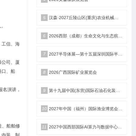
5
汉森·2027丘陵山区(重庆)农业机械展览会
人。
6
2026西部（成都）生命文化与生态殡葬产业展览会
、工信、海
7
2027半导体展—第十五届深圳国际半导体产业展览会
源公司、厦
港口、船
8
2026广西国际矿业展览会
报名演讲，
9
第十九届中国(东营)国际石油石化装备与技术展览会
10
2027年中国（福州）国际渔业博览会|福州渔博会
造、船舶修
11
2027中国西部国际AI算力与数据中心液冷产业展览会
、内装、制