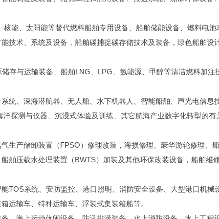
液氨、核能、太阳能等替代燃料船舶专用设备、船舶储能设备、燃料电池
节能技术、系统及设备，船舶碳捕捉碳存储技术及装备，绿色船舶设
源储存与运输装备、船舶LNG、LPG、氢能源、甲醇等清洁燃料加注
子系统、深海潜航器、无人船、水下机器人、智能船舶、声光电信息
海洋探测与仪器、沉浸式体验及训练、其它航海产业数字化转型的有
气生产储卸装置（FPSO）修理改装，海损修理、豪华游轮修理、
船舶压载水处理装置（BWTS）加装及其他环保改装设备，船舶维
能TOS系统、安防监控、港口照明、消防安全设备、大型港口机械
装箱运输车、特种运输车、浮装式集装箱船等。
装备、海上运动休闲设备、防汛排涝装备、水上消防设备、水上工程