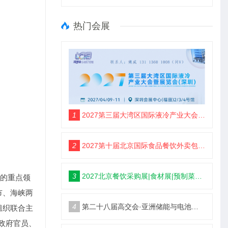
热门会展
1
2027第三届大湾区国际液冷产业大会暨展览会（定档深圳）
2
2027第十届北京国际食品餐饮外卖包装展览会【定档5月】
3
2027北京餐饮采购展|食材展|预制菜展|调味品展
争的重点领
市、海峡两
4
第二十八届高交会·亚洲储能与电池工业展
组织联合主
域政府官员、