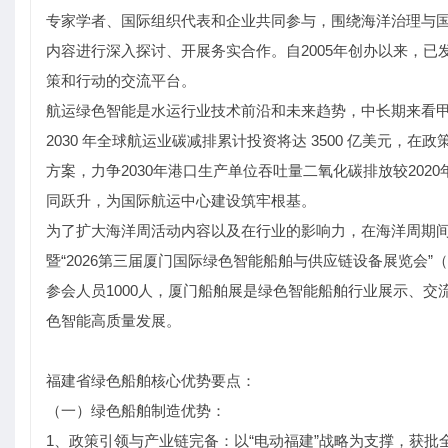
专家学者、国际组织代表和企业共同参与，围绕海洋治理与
内容进行深入探讨、开展务实合作。自2005年创办以来，
策和行动的交流平台。
航运绿色智能是水运行业技术前沿和未来趋势，中长期来看
2030 年全球航运业碳减排累计投资将达 3500 亿美元
方案，力争2030年港口生产单位吞吐量二氧化碳排放较20
同跃升，为国际航运中心建设筑牢根基。
为了扩大海洋周活动内容以及在行业的影响力，在海洋周期间重
暨“2026第三届厦门国际绿色智能船舶与供应链设备展览会”（简
参会人员1000人，厦门船舶展是绿色智能船舶行业展示、
色智能高质量发展。
福建省绿色船舶核心优势要点：
（一）绿色船舶制造优势：
1、政策引领与产业链完备：以“电动福建”战略为支撑，获批