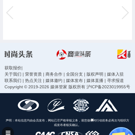
获取报价
|
关于我们
|
荣誉资质
|
商务合作
|
全国分支
|
版权声明
|
媒体入驻
联系我们
|
热点关注
|
媒体邀约
|
媒体发布
|
媒体直播
|
寻求报道
Copyright © 2019-2026 媒体管家 版权所有
沪ICP备2023019955号
声明：本站信息均由会员发布，网站已尽严格审核义务，请您做任何行动前务必再次与组织方
或发布者核实确认。